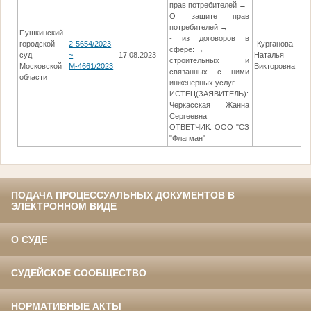
прав потребителей →
О защите прав
потребителей →
Пушкинский
- из договоров в
городской
2-5654/2023
-Курганова
сфере: →
суд
~
17.08.2023
Наталья
18
строительных и
Московской
М-4661/2023
Викторовна
связанных с ними
области
инженерных услуг
ИСТЕЦ(ЗАЯВИТЕЛЬ):
Черкасская Жанна
Сергеевна
ОТВЕТЧИК: ООО "СЗ
"Флагман"
ПОДАЧА ПРОЦЕССУАЛЬНЫХ ДОКУМЕНТОВ В
ЭЛЕКТРОННОМ ВИДЕ
О СУДЕ
СУДЕЙСКОЕ СООБЩЕСТВО
НОРМАТИВНЫЕ АКТЫ