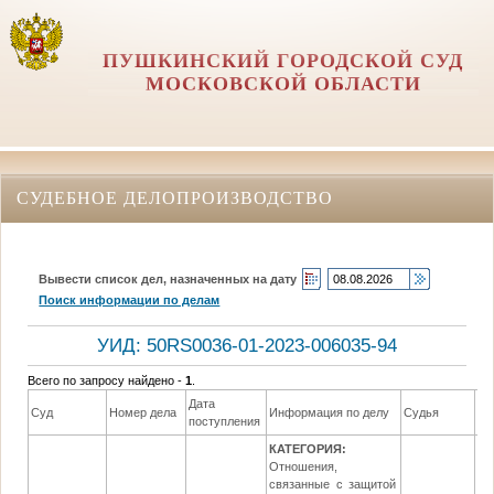
ПУШКИНСКИЙ ГОРОДСКОЙ СУД
МОСКОВСКОЙ ОБЛАСТИ
СУДЕБНОЕ ДЕЛОПРОИЗВОДСТВО
Вывести список дел, назначенных на дату
Поиск информации по делам
УИД: 50RS0036-01-2023-006035-94
Всего по запросу найдено -
1
.
Дата
Да
Суд
Номер дела
Информация по делу
Судья
поступления
ре
КАТЕГОРИЯ:
Отношения,
связанные с защитой