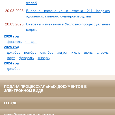
жалоб
20.03.2025
Внесено изменение в статью 211 Кодекса
административного судопроизводства
20.03.2025
Внесены изменения в Уголовно-процессуальный
кодекс
2026 год
февраль
январь
2025 год
декабрь
ноябрь
октябрь
август
июль
июнь
апрель
март
февраль
январь
2024 год
декабрь
ПОДАЧА ПРОЦЕССУАЛЬНЫХ ДОКУМЕНТОВ В
ЭЛЕКТРОННОМ ВИДЕ
О СУДЕ